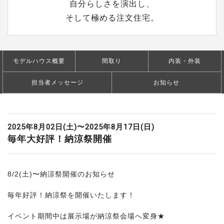
ウ
自分らしさを演出し、
ジ
そして極める注文住宅。
ン
グ
パ
ー
モデルハウス概要
間取り
内装・外装
ク
担当者メッセージ
お知らせ
2025年8月02日(土)〜2025年8月17日(日)
毎年大好評！納涼祭開催
8/2(土)〜納涼祭開催のお知らせ
毎年好評！納涼祭を開催いたします！
イベント期間中は展示場が納涼祭会場へ変身★