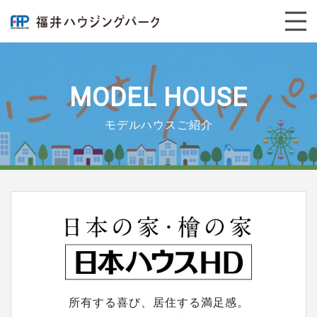
毎
年
大
好
評！
納
MODEL HOUSE
涼
祭
モデルハウスご紹介
開
催
|
日
本
ハ
ウ
ス
HD
|
福
井
所有する喜び、居住する満足感。
ハ