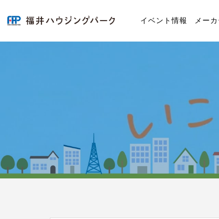
今
イベント情報
メーカ
年
最
後
の
構
造
見
学
会
@
永
平
寺
町