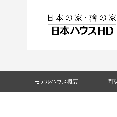
|
日
本
ハ
ウ
ス
HD
|
福
井
モデルハウス概要
間
ハ
ウ
ジ
ン
グ