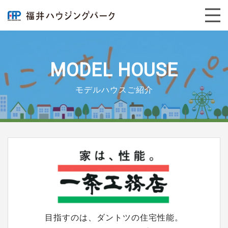
１
月
は
一
条
工
MODEL HOUSE
務
店
モデルハウスご紹介
の
「新
春
フ
ェ
ア」
開
催！
★
事
前
予
目指すのは、ダントツの住宅性能。
約