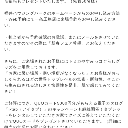
※福箱もプレゼントいたします。（先着50名様）
福
井
福井ハウジングパークのホームページからのお申し込み方法
ハ
・Web予約にて一条工務店に来場予約をお申し込みくださ
ウ
い。
ジ
ン
・担当者から予約確認のお電話、またはメールをさせていた
グ
だきますのでその際に「新春フェア希望」とお伝えくださ
パ
い。
ー
ク
さらに、ご来場されたお子様にはトミカやすみっコぐらしグ
ッズをご用意しております。
「お家に暑い場所・寒い場所がなくなった」とお客様がおっ
しゃられるほどの世界トップレベルの気密・断熱性、そこか
ら生み出される涼しさと快適性を是非、肌で感じてみてくだ
さい！
ご好評につき、QUOカード5000円分がもらえる電子カタログ
「i-tab（アイタブ）」のキャンペーンも継続開催！タブレッ
トをレンタルしていただきお家でクイズに答えていただくだ
けでQUOカードをプレゼントさせていただきます。（詳細は
担当の営業にお問い合わせください）