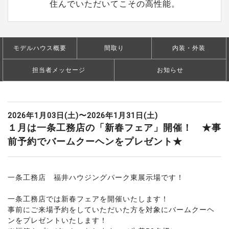
で
住んでいただいてこその高性能。
バ
ー
ム
ク
モデルハウス概要
間取り
内装・外装
ー
ヘ
担当者メッセージ
お知らせ
ン
を
プ
レ
2026年1月03日(土)〜2026年1月31日(土)
ゼ
１月は一条工務店の「新春フェア」開催！ ★事
ン
前予約でバームクーヘンをプレゼント★
ト
★
|
一
一条工務店 福井ハウジングパーク東展示場です！
条
工
一条工務店では新春フェアを開催いたします！
務
事前にご来場予約をしていただいた方を対象にバームクーヘ
店
ンをプレゼントいたします！
|